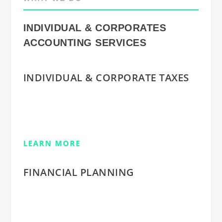
INDIVIDUAL & CORPORATES
ACCOUNTING SERVICES
INDIVIDUAL & CORPORATE TAXES
Vestibulum ante ipsum primis in faucibus orci
luctus et ultrices posuere cubilia Curae; Donec
velit neque, auctor sit a
LEARN MORE
FINANCIAL PLANNING
Vestibulum ante ipsum primis in faucibus orci
luctus et ultrices posuere cubilia Curae; Donec
velit neque, auctor sit