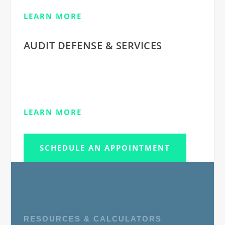
LEARN MORE
AUDIT DEFENSE & SERVICES
Vestibulum ante ipsum primis in faucibus orci
luctus et ultrices posuere cubilia Curae; Donec
velit neque, auctor sit
LEARN MORE
SCHEDULE AN APPOINTMENT
RESOURCES & CALCULATORS