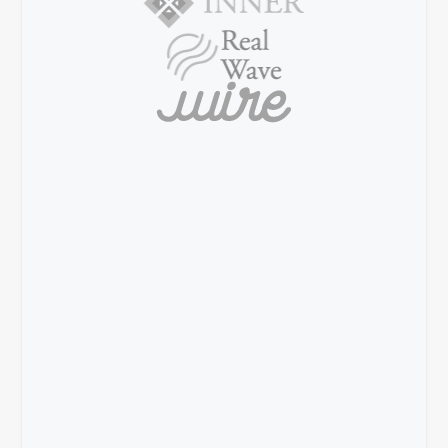
“Nulla quis lorem ut libero malesuada
feugiat. Nulla quis lorem ut libero
malesuada feugiat. Curabitur aliquet
quam id dui posuere blandit.
Vestibulum ac diam sit amet quam
vehicula elementum sed sit amet dui.”