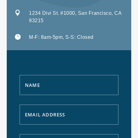

1234 Divi St. #1000, San Francisco, CA
93215

M-F: 8am-5pm, S-S: Closed